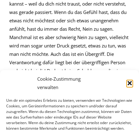
kannst – weil du dich nicht traust, oder nicht verstehst,
was gerade passiert. Wenn du das Gefühl hast, dass du
etwas nicht möchtest oder sich etwas unangenehm
anfühlt, hast du immer das Recht, Nein zu sagen.
Manchmal ist es aber schwierig Nein zu sagen, vielleicht
wird man sogar unter Druck gesetzt, etwas zu tun, was
man nicht möchte. Auch das ist ein Übergriff. Die
Verantwortung dafür liegt bei der übergriffigen Person
und nicht bei dir! Du hast keine Schuld, wenn dir eine
Cookie-Zustimmung
Grenzüberschreitung passiert oder du sexualisierte
verwalten
Gewalt erlebst!
Um dir ein optimales Erlebnis zu bieten, verwenden wir Technologien wie
Cookies, um Geräteinformationen zu speichern und/oder darauf
zuzugreifen. Wenn du diesen Technologien zustimmst, können wir Daten
wie das Surfverhalten oder eindeutige IDs auf dieser Website
verarbeiten. Wenn du deine Zustimmung nicht erteilst oder zurückziehst,
Webdesign durch
Webkultur GmbH
können bestimmte Merkmale und Funktionen beeinträchtigt werden.